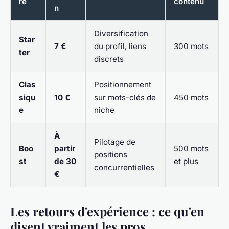
re
contenu
n
Diversification
Star
7 €
du profil, liens
300 mots
ter
discrets
Clas
Positionnement
siqu
10 €
sur mots-clés de
450 mots
e
niche
À
Pilotage de
Boo
partir
500 mots
positions
st
de 30
et plus
concurrentielles
€
Les retours d'expérience : ce qu'en
disent vraiment les pros