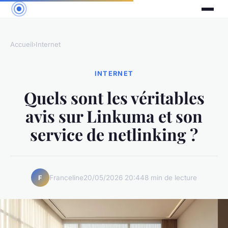
Accueil
›
Internet
INTERNET
Quels sont les véritables
avis sur Linkuma et son
service de netlinking ?
Franceline
20/05/2026 20:44
8 min de lecture
F