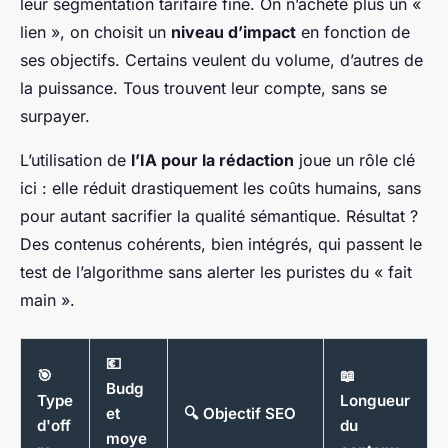
leur segmentation tarifaire fine. On n’achète plus un «
lien », on choisit un
niveau d’impact
en fonction de
ses objectifs. Certains veulent du volume, d’autres de
la puissance. Tous trouvent leur compte, sans se
surpayer.
L’utilisation de
l’IA pour la rédaction
joue un rôle clé
ici : elle réduit drastiquement les coûts humains, sans
pour autant sacrifier la qualité sémantique. Résultat ?
Des contenus cohérents, bien intégrés, qui passent le
test de l’algorithme sans alerter les puristes du « fait
main ».
💶
🎯
📖
Budg
Type
Longueur
et
🔍 Objectif SEO
d'off
du
moye